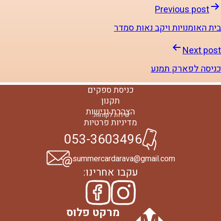
Previous post
בית האומנויות ויקב נאות סמדר
Next post
כניסה לפארק תמנע
כניסת ספקים
תקנון
הצהרת נגישות
שירות לקוחות:
מדיניות פרטיות
053-3603496
summercardarava@gmail.com
עקבו אחרינו:
מרקט פלוס