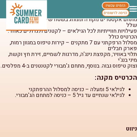
טופ 94 פארק אתגרים
הזמינו עכשיו
טופ 94 פארק אתגרים
כניסה לרשומים
מתחם אקסטרים מקורה וממוזג בשטח של 3,500 מ"ר המציע
שלל
פעילויות חווייתיות לכל הגילאים – לקטנים ולגדולים כאחד.
הכרטיס כולל
מסלול הרפקתני עם 7 מתקנים – קירות טיפוס במגוון רמות,
פארק חבלים
תלוי באוויר, מקפצת נינג'ה, מדרגות לשמיים, זירת חץ וקשת,
מיני בנג'י
וצוק טיפוס גבוה. בנוסף, מתחם ג'מבורי לקטנטנים ב-4 מפלסים.
הכרטיס מקנה:
לגילאי 5 ומעלה – כניסה למסלול ההרפתקני
לגילאי שנתיים עד גיל 5 – כניסה למתחם הג'מבורי.
ניווט