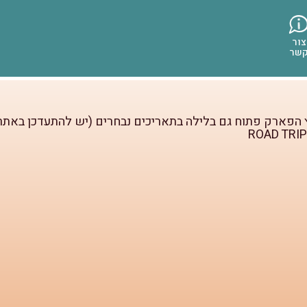
טוריה עתיקה, עם סלעים מרהיבים וציורי קיר שנשתמרו מימי קד
צור
שר
האגם יוכלו ליהנות הילדים ממזרקות מים להתרעננות.
 הפארק פתוח גם בלילה בתאריכים נבחרים (יש להתעדכן באתר