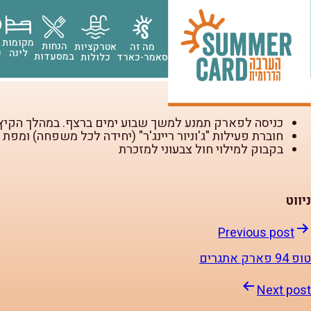
כניסה לפארק תמנע
כניסה לפארק תמנע
פארק תמנע, מציע חוויה ייחודית בלב המדבר של טבע מרגש והיס
מקומות
הנחות
מה זה
אטרקציות
לינה
ק
במסעדות
סאמר-כארד
כלולות
הפארק אידיאלי לטיולי משפחות ובמקום שלל פעילויות. במתחם 
הכרטיס מקנה:
כניסה לפארק תמנע למשך שבוע ימים ברצף. במהלך הקיץ
חוברת פעילות "ג'וניור ריינג'ר" (יחידה לכל משפחה) ומפת ROAD TRIP
בקבוק למילוי חול צבעוני למזכרת
ניווט
Previous post
טופ 94 פארק אתגרים
Next post