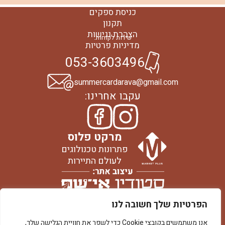
כניסת ספקים
תקנון
הצהרת נגישות
שירות לקוחות:
מדיניות פרטיות
053-3603496
summercardarava@gmail.com
עקבו אחרינו:
מרקט פלוס
פתרונות טכנולוגים
לעולם התיירות
הפרטיות שלך חשובה לנו
אנו משתמשים בקובצי Cookie כדי לשפר את חוויית הגלישה שלך,