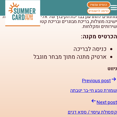
בריכה וארטיק בקיבוץ אליפז
הזמינו עכשיו
בריכה וארטיק בקיבוץ אליפז
כניסה לרשומים
מוזמנים להתרענן בבריכת הקיבוץ של אליפז. דשא ירוק, פינות
ישיבה מוצלות, בריכת מבוגרים ובריכת קטנטנים. במקום
שירותים ומקלחות.
הכרטיס מקנה:
כניסה לבריכה
ארטיק מתנה מתוך מבחר מוגבל
ניווט
Previous post
שמורת טבע חי-בר יטבתה
Next post
קפסולת עיסוי / ספא דגים