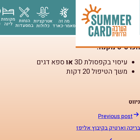
קפסולת עיסוי / ספא דגים
קפסולת עיסוי / ספא דגים
מקומות
הנחות
מה זה
אטרקציות
לינה
ק
במסעדות
סאמר-כארד
כלולות
או מספא דגים מפנק הכולל פדיקור טבעי.
הכרטיס מקנה:
עיסוי בקפסולת 3D
או
ספא דגים
משך הטיפול 20 דקות
ניווט
Previous post
בריכה וארטיק בקיבוץ אליפז