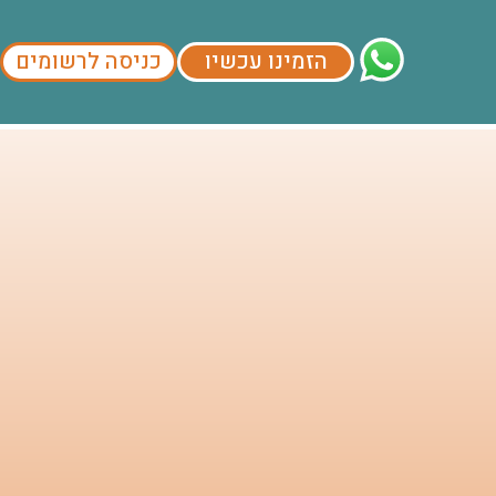
הזמינו עכשיו
כניסה לרשומים
התעייפתם מכל האטרקציות? קחו רגע לעצמכם והגיעו לאחד מסניפי אקווה ספא/bool באילת. תוכלו ליהנות מעיסוי מפנק בקפסולת עיסוי D3 מתקדמת